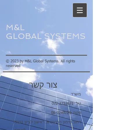
M&L
GLOBAL
SYSTEMS
© 2023 by M&L Global Systems. All rights
reserved
צור קשר
משרד
072-2732671
- טל
08-9249728
רחוב סימון הרברט 6, ראשון לציון 75151